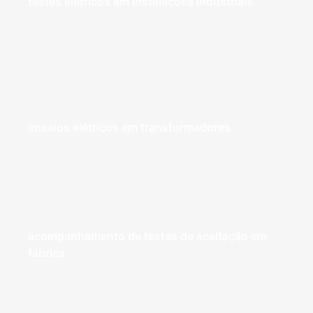
testes elétricos em instalações industriais
ensaios elétricos em transformadores
acompanhamento de testes de aceitação em
fábrica