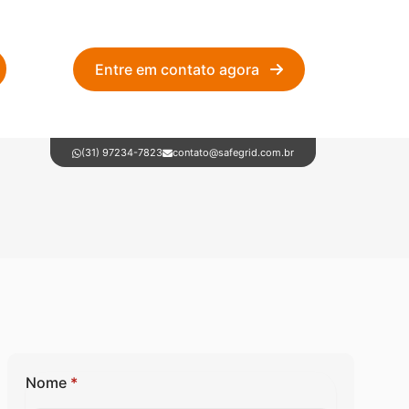
Entre em contato agora
(31) 97234-7823
contato@safegrid.com.br
Nome
*