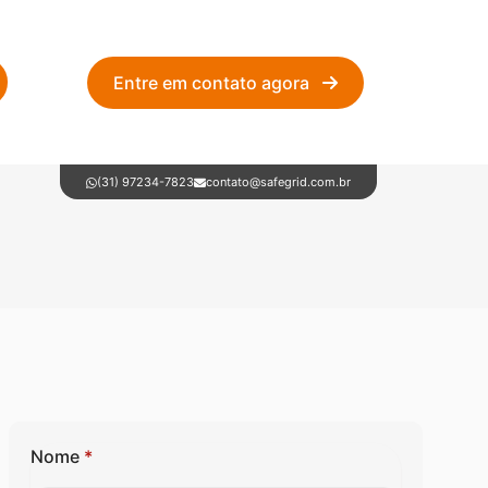
Entre em contato agora
(31) 97234-7823
contato@safegrid.com.br
Nome
*