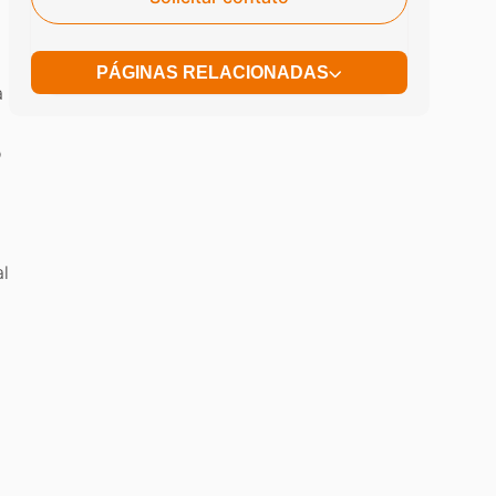
PÁGINAS RELACIONADAS
a
o
l