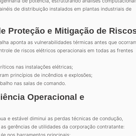
genharia de potência, estruturando análises computacionai
néis de distribuição instalados em plantas industriais de
de Proteção e Mitigação de Risco
lha aponta as vulnerabilidades térmicas antes que ocorra
ntrole de riscos elétricos operacionais em todas as frentes
íticos nas instalações elétricas;
am princípios de incêndios e explosões;
abalho nas salas de comando.
ciência Operacional e
ínua e estável diminui as perdas técnicas de condução,
as gerências de utilidades da corporação contratante:
le nos barramentos principais;