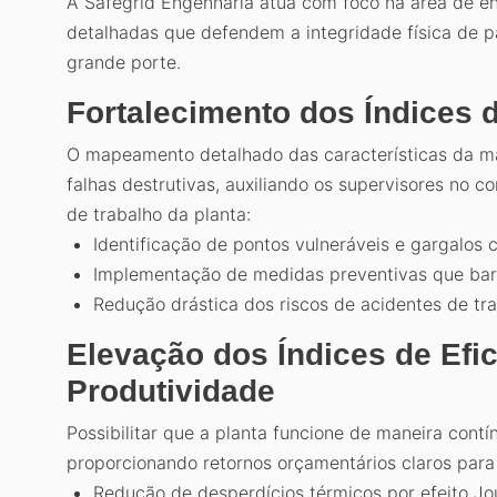
A Safegrid Engenharia atua com foco na área de en
detalhadas que defendem a integridade física de pai
grande porte.
Fortalecimento dos Índices 
O mapeamento detalhado das características da ma
falhas destrutivas, auxiliando os supervisores no co
de trabalho da planta:
Identificação de pontos vulneráveis e gargalos cr
Implementação de medidas preventivas que barr
Redução drástica dos riscos de acidentes de tr
Elevação dos Índices de Efi
Produtividade
Possibilitar que a planta funcione de maneira cont
proporcionando retornos orçamentários claros para 
Redução de desperdícios térmicos por efeito Jou