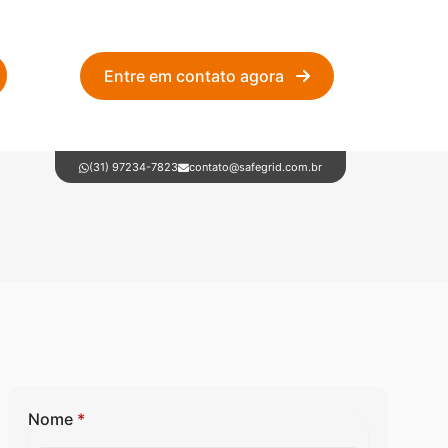
Entre em contato agora
(31) 97234-7823
contato@safegrid.com.br
Nome
*