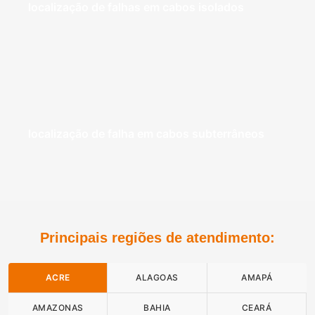
localização de falhas em cabos isolados
localização de falha em cabos subterrâneos
Principais regiões de atendimento:
ACRE
ALAGOAS
AMAPÁ
AMAZONAS
BAHIA
CEARÁ