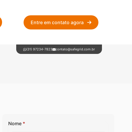
Entre em contato agora
(31) 97234-7823
contato@safegrid.com.br
Nome
*