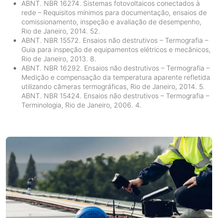
ABNT. NBR 16274. Sistemas fotovoltaicos conectados à
rede – Requisitos mínimos para documentação, ensaios de
comissionamento, inspeção e avaliação de desempenho,
Rio de Janeiro, 2014. 52.
ABNT. NBR 15572. Ensaios não destrutivos – Termografia –
Guia para inspeção de equipamentos elétricos e mecânicos,
Rio de Janeiro, 2013. 8.
ABNT. NBR 16292. Ensaios não destrutivos – Termografia –
Medição e compensação da temperatura aparente refletida
utilizando câmeras termográficas, Rio de Janeiro, 2014. 5.
ABNT. NBR 15424. Ensaios não destrutivos – Termografia –
Terminologia, Rio de Janeiro, 2006. 4.